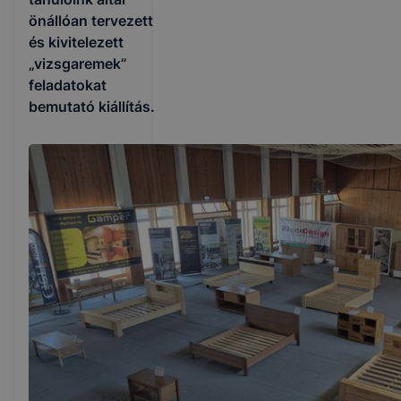
önállóan tervezett
és kivitelezett
„vizsgaremek”
feladatokat
bemutató kiállítás.