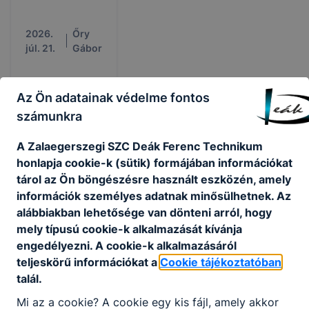
2026.
Őry
júl. 21.
Gábor
Az Ön adatainak védelme fontos
számunkra
A Zalaegerszegi SZC Deák Ferenc Technikum
honlapja cookie-k (sütik) formájában információkat
tárol az Ön böngészésre használt eszközén, amely
információk személyes adatnak minősülhetnek. Az
alábbiakban lehetősége van dönteni arról, hogy
mely típusú cookie-k alkalmazását kívánja
engedélyezni. A cookie-k alkalmazásáról
Nyári
teljeskörű információkat a
Cookie tájékoztatóban
ügyintézési
talál.
napok
Mi az a cookie? A cookie egy kis fájl, amely akkor