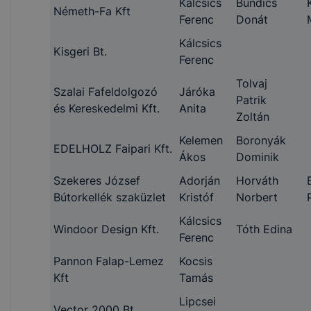
Kálcsics
Bundics
Németh-Fa Kft
Ferenc
Donát
Kálcsics
Kisgeri Bt.
Ferenc
Tolvaj
Szalai Fafeldolgozó
Járóka
Patrik
és Kereskedelmi Kft.
Anita
Zoltán
Kelemen
Boronyák
EDELHOLZ Faipari Kft.
Ákos
Dominik
Szekeres József
Adorján
Horváth
Bútorkellék szaküzlet
Kristóf
Norbert
Kálcsics
Windoor Design Kft.
Tóth Edina
Ferenc
Pannon Falap-Lemez
Kocsis
Kft
Tamás
Lipcsei
Vector 2000 Bt.