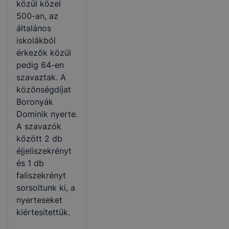
közül közel
500-an, az
általános
iskolákból
érkezők közül
pedig 64-en
szavaztak. A
közönségdíjat
Boronyák
Dominik nyerte.
A szavazók
között 2 db
éjjeliszekrényt
és 1 db
faliszekrényt
sorsoltunk ki, a
nyerteseket
kiértesítettük.