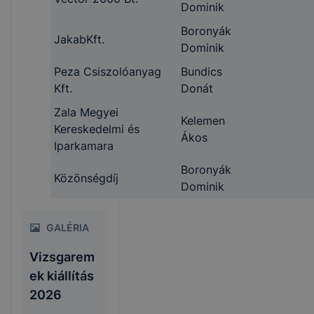
Dominik
Boronyák
JakabKft.
Dominik
Peza Csiszolóanyag
Bundics
Kft.
Donát
Zala Megyei
Kelemen
Kereskedelmi és
Ákos
Iparkamara
Boronyák
Közönségdíj
Dominik
GALÉRIA
Vizsgarem
ek kiállítás
2026