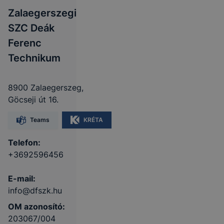
Zalaegerszegi
SZC Deák
Ferenc
Technikum
8900 Zalaegerszeg,
Göcseji út 16.
Teams
KRÉTA
Telefon:
+3692596456
E-mail:
info@dfszk.hu
OM azonosító:
203067/004