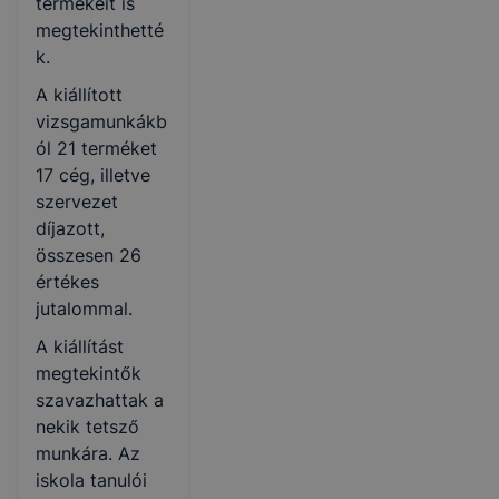
termékeit is
megtekinthetté
k.
A kiállított
vizsgamunkákb
ól 21 terméket
17 cég, illetve
szervezet
díjazott,
összesen 26
értékes
jutalommal.
A kiállítást
megtekintők
szavazhattak a
nekik tetsző
munkára. Az
iskola tanulói