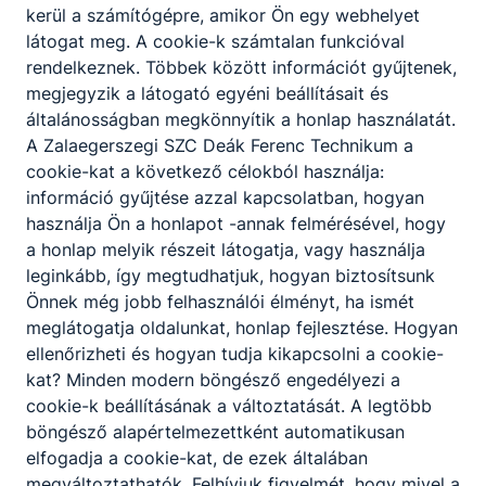
Nyári
kerül a számítógépre, amikor Ön egy webhelyet
ügyintézési
látogat meg. A cookie-k számtalan funkcióval
napok
rendelkeznek. Többek között információt gyűjtenek,
megjegyzik a látogató egyéni beállításait és
2026.
Igazgatóság
általánosságban megkönnyítik a honlap használatát.
júl. 6.
A Zalaegerszegi SZC Deák Ferenc Technikum a
cookie-kat a következő célokból használja:
információ gyűjtése azzal kapcsolatban, hogyan
használja Ön a honlapot -annak felmérésével, hogy
a honlap melyik részeit látogatja, vagy használja
leginkább, így megtudhatjuk, hogyan biztosítsunk
Partnereink
Önnek még jobb felhasználói élményt, ha ismét
meglátogatja oldalunkat, honlap fejlesztése. Hogyan
ellenőrizheti és hogyan tudja kikapcsolni a cookie-
kat? Minden modern böngésző engedélyezi a
cookie-k beállításának a változtatását. A legtöbb
böngésző alapértelmezettként automatikusan
elfogadja a cookie-kat, de ezek általában
megváltoztathatók. Felhívjuk figyelmét, hogy mivel a