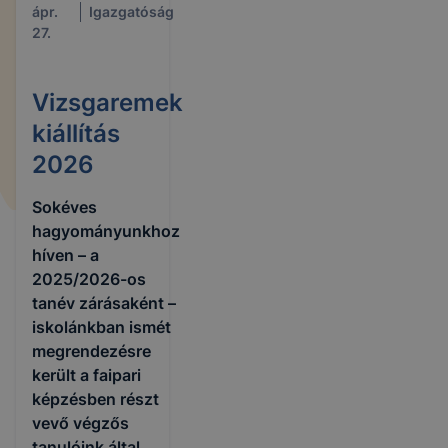
ápr.
Igazgatóság
27.
Vizsgaremek
kiállítás
2026
Sokéves
hagyományunkhoz
híven – a
2025/2026-os
tanév zárásaként –
iskolánkban ismét
megrendezésre
került a faipari
képzésben részt
vevő végzős
tanulóink által