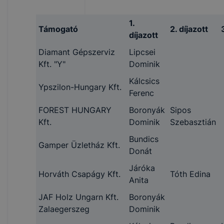
1.
Támogató
2. díjazott
díjazott
Diamant Gépszerviz
Lipcsei
Kft. "Y"
Dominik
Kálcsics
Ypszilon-Hungary Kft.
Ferenc
FOREST HUNGARY
Boronyák
Sipos
Kft.
Dominik
Szebasztián
Bundics
Gamper Üzletház Kft.
Donát
Járóka
Horváth Csapágy Kft.
Tóth Edina
Anita
JAF Holz Ungarn Kft.
Boronyák
Zalaegerszeg
Dominik