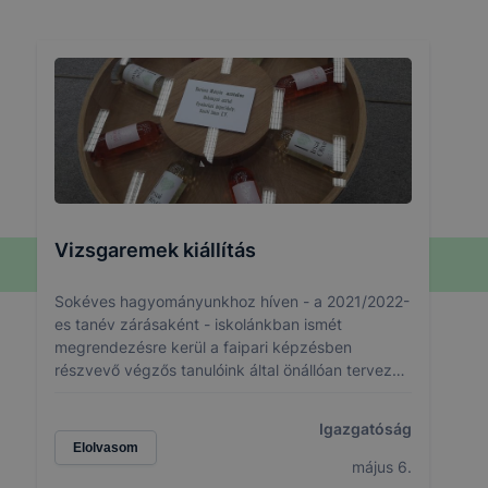
Vizsgaremek kiállítás
Sokéves hagyományunkhoz híven - a 2021/2022-
es tanév zárásaként - iskolánkban ismét
megrendezésre kerül a faipari képzésben
részvevő végzős tanulóink által önállóan tervezett
és kivitelezett „vizsgaremek” feladatokat
bemutató kiállítás.
Igazgatóság
Elolvasom
május 6.