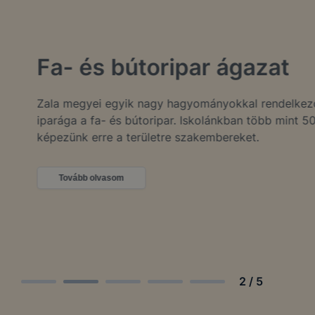
Fa- és bútoripar ágazat
Zala megyei egyik nagy hagyományokkal rendelkező
iparága a fa- és bútoripar. Iskolánkban több mint 50 éve
képezünk erre a területre szakembereket.
Tovább olvasom
2
/
5