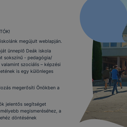
TÓK!
 iskolánk megújult weblapján.
ját ünneplő Deák iskola
t sokszínű - pedagógia/
 valamint szociális – képzési
etének is egy különleges
ndozás megerősíti Önökben a
k jelentős segítséget
k mélyebb megismeréséhez, a
nehéz döntésének