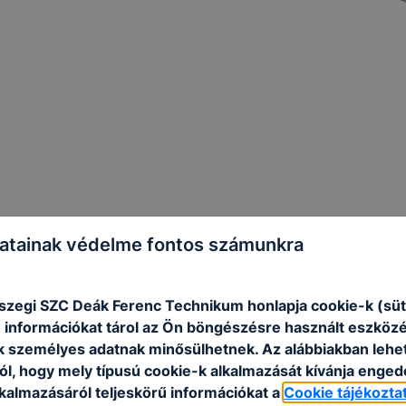
atainak védelme fontos számunkra
Eseménynaptár
Mutasd mind
szegi SZC Deák Ferenc Technikum honlapja cookie-k (süt
 információkat tárol az Ön böngészésre használt eszköz
k személyes adatnak minősülhetnek. Az alábbiakban leh
‹
›
2026. augusztus
ól, hogy mely típusú cookie-k alkalmazását kívánja enged
lkalmazásáról teljeskörű információkat a
Cookie tájékozta