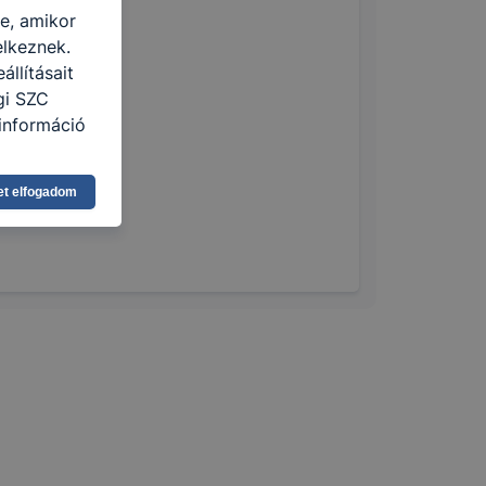
re, amikor
elkeznek.
llításait
gi SZC
információ
eginkább,
et elfogadom
lményt, ha
ti és hogyan
 a cookie-k
t
thatók.
tóságának és
mazásának
 nem
 a honlap a