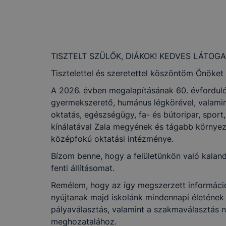
TISZTELT SZÜLŐK, DIÁKOK! KEDVES LÁTOGA
Tisztelettel és szeretettel köszöntöm Önöket
A 2026. évben megalapításának 60. évforduló
gyermekszerető, humánus légkörével, valamin
oktatás, egészségügy, fa- és bútoripar, sport,
kínálatával Zala megyének és tágabb környez
középfokú oktatási intézménye.
Bízom benne, hogy a felületünkön való kala
fenti állításomat.
Remélem, hogy az így megszerzett információ
nyújtanak majd iskolánk mindennapi életéne
pályaválasztás, valamint a szakmaválasztás 
meghozatalához.