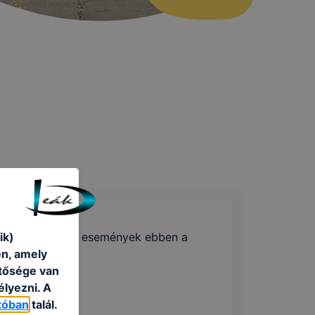
🔎 Nincsenek események ebben a
ik)
hónapban
én, amely
etősége van
élyezni. A
tóban
talál.