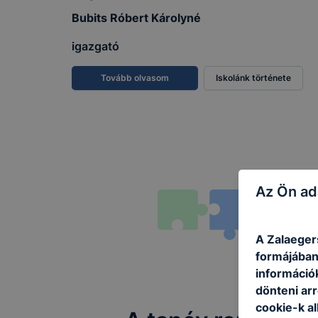
Bubits Róbert Károlyné
igazgató
Tovább olvasom
Iskolánk története
Az Ön ad
A Zalaeger
formájában
információ
dönteni arr
cookie-k a