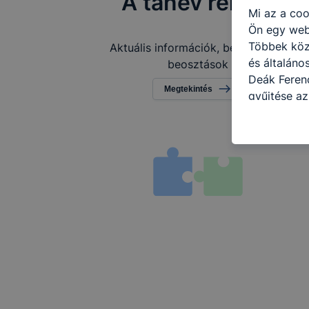
A tanév rendje
Mi az a coo
Ön egy web
Többek közö
Aktuális információk, befizetések,
és általáno
beosztások
Deák Ferenc
Megtekintés
gyűjtése az
felméréséve
így megtudh
ismét meglá
tudja kika
beállításán
automatikus
Felhívjuk f
folyamatai
megakadályo
lesznek kép
tervezettől