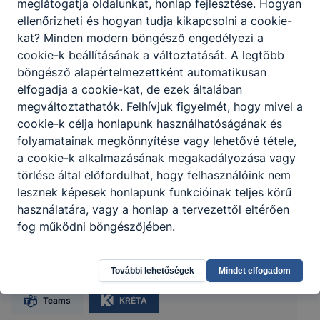
meglátogatja oldalunkat, honlap fejlesztése. Hogyan
ellenőrizheti és hogyan tudja kikapcsolni a cookie-
kat? Minden modern böngésző engedélyezi a
cookie-k beállításának a változtatását. A legtöbb
böngésző alapértelmezettként automatikusan
elfogadja a cookie-kat, de ezek általában
megváltoztathatók. Felhívjuk figyelmét, hogy mivel a
cookie-k célja honlapunk használhatóságának és
folyamatainak megkönnyítése vagy lehetővé tétele,
a cookie-k alkalmazásának megakadályozása vagy
törlése által előfordulhat, hogy felhasználóink nem
lesznek képesek honlapunk funkcióinak teljes körű
Zalaegerszegi SZC Deák Ferenc
használatára, vagy a honlap a tervezettől eltérően
fog működni böngészőjében.
Technikum
8900 Zalaegerszeg, Göcseji út 16.
További lehetőségek
Mindet elfogadom
Teams
KRÉTA