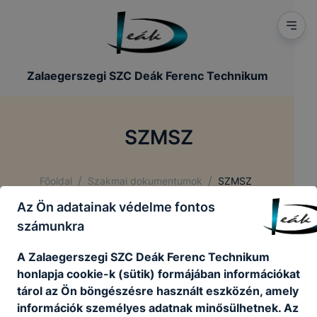
Zalaegerszegi SZC Deák Ferenc Technikum
SZMSZ
/
/
Főoldal
Szakmai dokumentumok
SZMSZ
Az Ön adatainak védelme fontos
számunkra
Zalaegerszegi Szakképzési Centrum Deák Ferenc
Technikum Szervezeti és Működési Szabályzata
A Zalaegerszegi SZC Deák Ferenc Technikum
honlapja cookie-k (sütik) formájában információkat
tárol az Ön böngészésre használt eszközén, amely
Szervezeti Működési Szabályzat
információk személyes adatnak minősülhetnek. Az