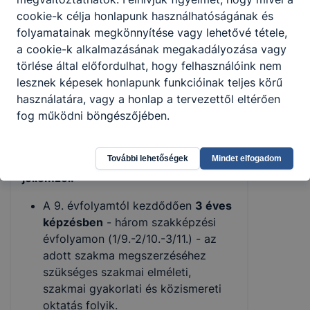
nyelv
cookie-k célja honlapunk használhatóságának és
szakma)
folyamatainak megkönnyítése vagy lehetővé tétele,
Fa- és
angol,
1228
Asztalos .
24
a cookie-k alkalmazásának megakadályozása vagy
bútoripar
német
törlése által előfordulhat, hogy felhasználóink nem
Fa- és
angol,
lesznek képesek honlapunk funkcióinak teljes körű
1229
Kárpitos
8
bútoripar
német
használatára, vagy a honlap a tervezettől eltérően
fog működni böngészőjében.
angol,
Szociális ápoló
1231
Szociális
16
német
és gondozó .
További lehetőségek
Mindet elfogadom
A szakképző iskolai képzés általános
jellemzői:
A 9. évfolyamtól kezdődően
3 éves
képzésben
- három szakképzési
évfolyamon (1/9.-2/10.-3/11.) - az
adott szakma megszerzéséhez
szükséges szakmai elméleti,
szakmai gyakorlati és közismereti
oktatás folyik.