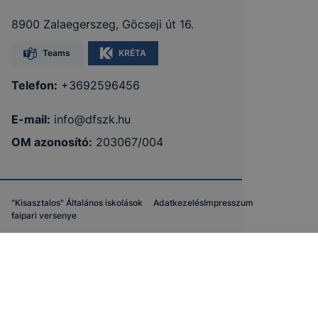
8900 Zalaegerszeg, Göcseji út 16.
Teams
KRÉTA
Telefon:
+3692596456
E-mail:
info@dfszk.hu
OM azonosító:
203067/004
"Kisasztalos" Általános iskolások
Adatkezelés
Impresszum
faipari versenye