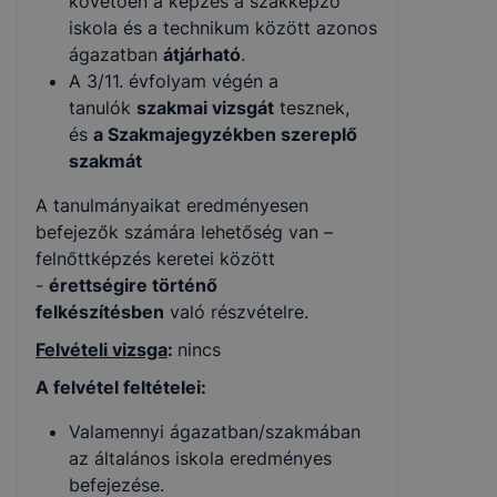
követően a képzés a szakképző
iskola és a technikum között azonos
ágazatban
átjárható
.
A 3/11. évfolyam végén a
tanulók
szakmai vizsgát
tesznek,
és
a Szakmajegyzékben szereplő
szakmát
A tanulmányaikat eredményesen
befejezők számára lehetőség van –
felnőttképzés keretei között
-
érettségire történő
felkészítésben
való részvételre.
Felvételi vizsga
:
nincs
A felvétel feltételei:
Valamennyi ágazatban/szakmában
az általános iskola eredményes
befejezése.