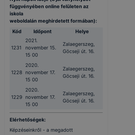
függvényében online felületen az
iskola
weboldalán
meghirdetett
formában):
Kód
Időpont
Helye
2021.
Zalaegerszeg,
1231
november 15.
Göcseji út. 16.
15 00
2020.
Zalaegerszeg,
1228
november 17.
Göcseji út. 16.
15 00
2020.
Zalaegerszeg,
1229
november 17.
Göcseji út. 16.
15 00
Elérhetőségek:
Képzéseinkről - a megadott