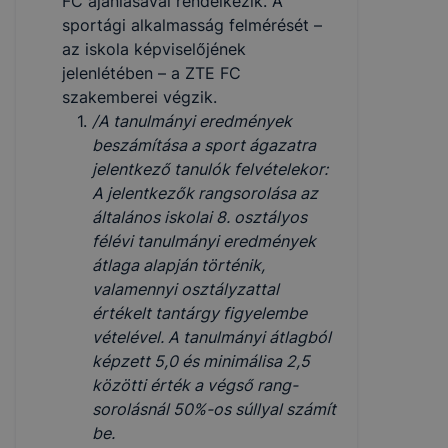
FC ajánlásával rendelkezik. A
sportági alkalmasság felmérését –
az is­kola képviselőjének
jelenlétében – a ZTE FC
szakemberei végzik.
/A tanulmányi eredmények
beszámítása a sport ágazatra
jelent­kező tanulók felvételekor:
A jelentkezők rangsorolása az
általános iskolai 8. osztályos
félévi tanulmányi eredmények
átlaga alapján történik,
valamennyi osz­tályzattal
értékelt tantárgy figyelembe
vételével. A tanulmányi át­lagból
képzett 5,0 és minimálisa 2,5
közötti érték a végső rang­
sorolásnál 50%-os súllyal számít
be.