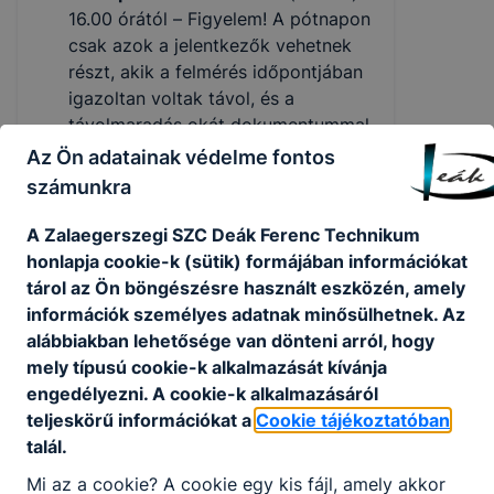
16.00 órától – Figyelem! A pótnapon
csak azok a jelentkezők vehetnek
részt, akik a felmérés időpontjában
igazoltan voltak távol, és a
távolmaradás okát dokumentummal
hitelt érdemlően alá tudják
Az Ön adatainak védelme fontos
támasztani.
számunkra
Nyílt napok
: tervezetten
A Zalaegerszegi SZC Deák Ferenc Technikum
elsősorban jelenléti formában, vagy a
honlapja cookie-k (sütik) formájában információkat
járványhelyzet alakulásának
tárol az Ön böngészésre használt eszközén, amely
függvényében - szükség szerint - online
információk személyes adatnak minősülhetnek. Az
felületen, az iskola weboldalán
alábbiakban lehetősége van dönteni arról, hogy
meghirdetett módon.
mely típusú cookie-k alkalmazását kívánja
Kód
Időpont
Helye
engedélyezni. A cookie-k alkalmazásáról
teljeskörű információkat a
Cookie tájékoztatóban
2021.
Zalaegerszeg,
talál.
1211
november 15.
Göcseji út. 16.
15 00
Mi az a cookie? A cookie egy kis fájl, amely akkor