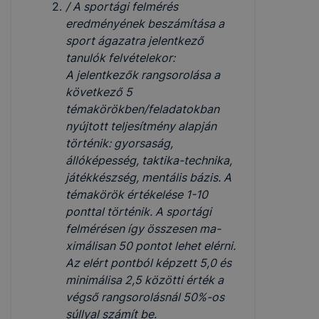
/ A sportági felmérés
eredményének beszámítása a
sport ágazatra jelentkező
tanulók felvételekor:
A jelentkezők rangsorolása a
következő 5
témakörökben/feladatok­ban
nyújtott teljesítmény alapján
történik: gyorsaság,
állóképesség, taktika-technika,
játékkészség, mentális bázis. A
témakörök értéke­lése 1-10
ponttal történik. A sportági
felmérésen így összesen ma­
ximálisan 50 pontot lehet elérni.
Az elért pontból képzett 5,0 és
mi­nimálisa 2,5 közötti érték a
végső rangsorolásnál 50%-os
súllyal számít be.