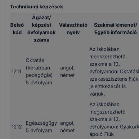
Technikumi képzések
Ágazat/
Belső
képzési
Választható
Szakmai kimenet/
kód
évfolyamok
nyelv
Egyéb információ
száma
Az iskolában
megszerezhető
Oktatás
szakma a 13.
(korábban
angol,
1211
évfolyamon: Oktatás
pedagógia)
német
szakasszisztens Fiúk
5 évfolyam
jelentkezését is
várjuk.
Az iskolában
megszerezhető
szakma a 13.
Egészségügy
angol,
1212
évfolyamon: Gyakorl
5 évfolyam
német
ápoló Fiúk