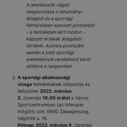
A jelentkezők
végső
rangsorolása
a tanulmányi
átlagból és a sport­ági
felmérésben szerzett pontokból
– a fentiekben leírt módon –
képzett értékek átlagából
történik. Azonos pontszám
esetén a jobb sportági
eredménnyel rendelkező kerül
előbbre a rangsorban.
A sportági alkalmassági
vizsga
felmérésének időpontja és
helyszíne:
2022. március
2.
(szerda)
16.00 órától
a Városi
Sportcentrum­ban (az Interspar
mögött) cím: 8900 Zalaegerszeg,
Vágóhíd u. 16.
Pótnap: 2022. március 9
. (szerda)