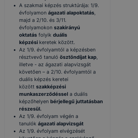
A szakmai képzés struktúrája: 1/9.
évfolyamon
ágazati alapoktatás
,
majd a 2/10. és 3/11.
évfolyamokon
szakirányú
oktatás
folyik
duális
képzési
keretek között.
Az 1/9. évfolyamtól a képzésben
résztvevő tanuló
ösztöndíjat kap
,
illetve - az ágazati alapvizsgát
követően – a 2/10. évfolyamtól a
duális képzés keretei
között
szakképzési
munkaszerződéssel
a duális
képzőhelyen
bérjellegű juttatásban
részesül.
Az 1/9. évfolyam végén a
tanulók
ágazati alapvizsgát
Az 1/9. évfolyam elvégzését