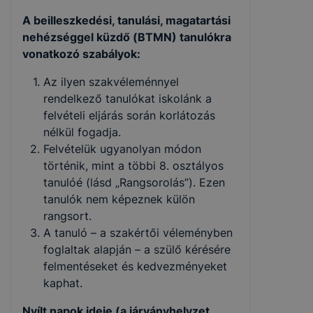
A beilleszkedési, tanulási, magatartási
nehézséggel küzdő (BTMN) tanulókra
vonatkozó szabályok:
Az ilyen szakvéleménnyel
rendelkező tanulókat iskolánk a
felvételi eljárás során korlátozás
nélkül fogadja.
Felvételük ugyanolyan módon
történik, mint a többi 8. osztályos
tanulóé (lásd „Rangsorolás”). Ezen
tanulók nem képeznek külön
rangsort.
A tanuló – a szakértői véleményben
foglaltak alapján – a szülő ké­résére
felmentéseket és kedvezményeket
kaphat.
Nyílt napok ideje (a járványhelyzet