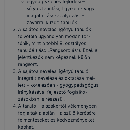
egyéb pszichés fejlődési –
súlyos tanulási, figyelem- vagy
magatartás­szabályozási –
zavarral küzdő tanulók.
A sajátos nevelési igényű tanulók
felvétele ugyanolyan módon tör­
ténik, mint a többi 8. osztályos
tanulóé (lásd „Rangsorolás”). Ezek a
jelentkezők nem képeznek külön
rangsort.
A sajátos nevelési igényű tanuló
integrált nevelése és oktatása mel­
lett – kötelezően - gyógypedagógus
irányításával fejlesztő foglalko­
zásokban is részesül.
A tanuló – a szakértői véleményben
foglaltak alapján – a szülő ké­résére
felmentéseket és kedvezményeket
kaphat.