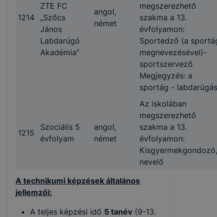
ZTE FC
megszerezhető
angol,
1214
„Szőcs
szakma a 13.
német
János
évfolyamon:
Labdarúgó
Sportedző (a sportá
Akadémia”
megnevezésével)-
sportszervező
Megjegyzés: a
sportág - labdarúgá
Az iskolában
megszerezhető
Szociális 5
angol,
szakma a 13.
1215
évfolyam
német
évfolyamon:
Kisgyermekgondozó,
nevelő
A technikumi képzések általános
jellemzői:
A teljes képzési idő
5 tanév
(9-13.