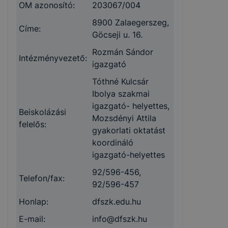
OM azonosító:
203067/004
8900 Zalaegerszeg,
Címe:
Göcseji u. 16.
Rozmán Sándor
Intézményvezető:
igazgató
Tóthné Kulcsár
Ibolya szakmai
igazgató- helyettes,
Beiskolázási
Mozsdényi Attila
felelős:
gyakorlati oktatást
koordináló
igazgató-helyettes
92/596-456,
Telefon/fax:
92/596-457
Honlap:
dfszk.edu.hu
E-mail:
info@dfszk.hu