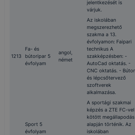
jelentkezését is
várjuk.
Az iskolában
megszerezhető
szakma a 13.
évfolyamon: Faipari
Fa- és
technikus A
angol,
1213
bútoripar 5
szakképzésben: -
német
évfolyam
AutoCad oktatás. -
CNC oktatás. - Bútor
és lépcsőtervező
szoftverek
alkalmazása.
A sportági szakmai
képzés a ZTE FC-vel
kötött megállapodás
Sport 5
alapján történik. Az
évfolyam
iskolában