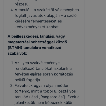
részesül.
A tanuló – a szakértői véleményben
foglalt javaslatok alapján – a szülő
kérésére felmentéseket és
kedvezményeket kaphat.
A beilleszkedési, tanulási, vagy
magatartási nehézséggel küzdő
(BTMN) tanulókra vonatkozó
szabályok:
Az ilyen szakvéleménnyel
rendelkező tanulókat iskolánk a
felvételi eljárás során korlátozás
nélkül fogadja.
Felvételük ugyan olyan módon
történik, mint a többi 8. osztályos
tanulóé (lásd „Rangsorolás”). Ezek a
jelentkezők nem képeznek külön