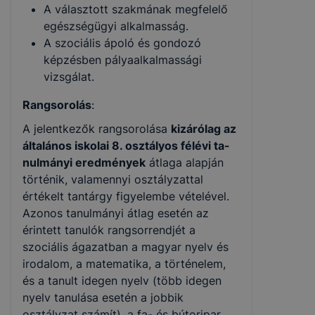
A választott szakmának megfelelő
egészségügyi alkalmasság.
A szociális ápoló és gondozó
képzésben pályaalkalmassági
vizsgálat.
Rangsorolás
:
A jelentkezők rangsorolása
kizárólag az
általános iskolai 8. osztályos félévi ta­
nulmányi eredmények
átlaga alapján
történik, valamennyi osztályzattal
értékelt tantárgy figyelembe vételével.
Azonos tanulmányi átlag esetén az
érintett tanulók rangsorrendjét a
szociális ágazatban a magyar nyelv és
irodalom, a matematika, a történelem,
és a tanult idegen nyelv (több idegen
nyelv tanulása esetén a jobbik
osztályzat számít), a fa- és bútoripar