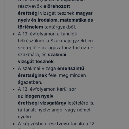
résztvevők
előrehozott
érettségi
vizsgát tesznek
magyar
nyelv és irodalom, matematika és
történelem
tantárgyakból.
A 13. évfolyamon a tanulók
felkészülnek a Szakmajegyzékben
szereplő – az ágazathoz tartozó –
szakmára, és
szakmai
vizsgát
tesznek
.
A szakmai vizsga
emeltszintű
érettséginek
felel meg minden
ágazatban.
A 13. évfolyamon kerül sor
az
idegen nyelv
érettségi
vizsgatárgy
letételére is.
(a tanult nyelv: angol vagy német
nyelv)
A képzésben résztvevő tanuló a 12.