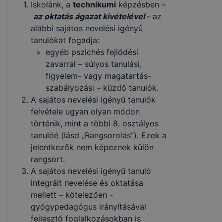
Iskolánk, a
technikumi
képzésben –
az oktatás ágazat kivételével
- az
alábbi sajátos nevelési igényű
tanulókat fogadja:
egyéb pszichés fejlődési
zavarral – súlyos tanulási,
figyelem- vagy magatartás­
szabályozási – küzdő tanulók.
A sajátos nevelési igényű tanulók
felvétele ugyan olyan módon
történik, mint a többi 8. osztályos
tanulóé (lásd „Rangsorolás”). Ezek a
jelentkezők nem képeznek külön
rangsort.
A sajátos nevelési igényű tanuló
integrált nevelése és oktatása
mellett – kötelezően -
gyógypedagógus irányításával
fejlesztő foglalkozásokban is