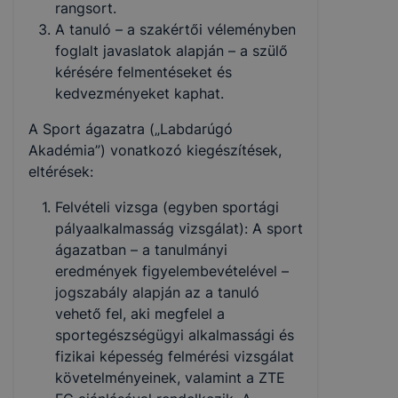
rangsort.
A tanuló – a szakértői véleményben
foglalt javaslatok alapján – a szülő
ké­résére felmentéseket és
kedvezményeket kaphat.
A Sport ágazatra („Labdarúgó
Akadémia”) vonatkozó kiegészítések,
eltérések:
Felvételi vizsga (egyben sportági
pályaalkalmasság vizsgálat): A sport
ágazatban – a tanulmányi
eredmények fi­gyelembevételével –
jogszabály alapján az a tanuló
vehető fel, aki megfelel a
sportegészségügyi alkalmassági és
fizikai képesség fel­mérési vizsgálat
követelményeinek, valamint a ZTE