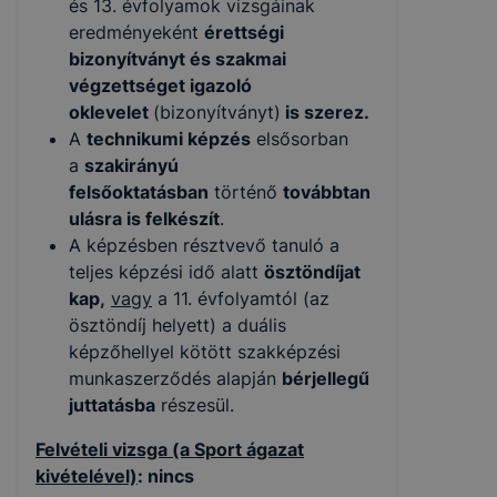
és 13. évfolyamok vizsgáinak
eredményeként
érettségi
bizonyítványt és szakmai
végzettséget igazoló
oklevelet
(bizonyítványt)
is szerez.
A
technikumi képzés
elsősorban
a
szakirányú
felsőoktatásban
történő
továbbtan
ulásra is felkészít
.
A képzésben résztvevő tanuló a
teljes képzési idő alatt
ösztöndíjat
kap,
vagy
a 11. évfolyamtól (az
ösztöndíj helyett) a duális
képzőhellyel kötött szakképzési
munkaszerződés alapján
bérjellegű
juttatásba
részesül.
Felvételi vizsga (a Sport ágazat
kivételével)
: nincs