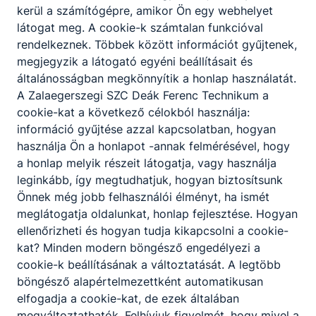
kerül a számítógépre, amikor Ön egy webhelyet
2021.
Zalaegerszeg,
látogat meg. A cookie-k számtalan funkcióval
1215
november 15.
Göcseji út. 16.
rendelkeznek. Többek között információt gyűjtenek,
15 00
megjegyzik a látogató egyéni beállításait és
2021.
általánosságban megkönnyítik a honlap használatát.
Zalaegerszeg,
1212
november 16.
A Zalaegerszegi SZC Deák Ferenc Technikum a
Göcseji út. 16.
15 00
cookie-kat a következő célokból használja:
információ gyűjtése azzal kapcsolatban, hogyan
2021.
Zalaegerszeg,
használja Ön a honlapot -annak felmérésével, hogy
1213
november 17.
Göcseji út. 16.
a honlap melyik részeit látogatja, vagy használja
15 00
leginkább, így megtudhatjuk, hogyan biztosítsunk
2021.
Zalaegerszeg,
Önnek még jobb felhasználói élményt, ha ismét
1214
november 18.
Göcseji út. 16.
meglátogatja oldalunkat, honlap fejlesztése. Hogyan
15 00
ellenőrizheti és hogyan tudja kikapcsolni a cookie-
kat? Minden modern böngésző engedélyezi a
Szakképző iskolai képzések
cookie-k beállításának a változtatását. A legtöbb
böngésző alapértelmezettként automatikusan
Egyéb
Választ­
elfogadja a cookie-kat, de ezek általában
Belső
információ.
Felvehető
Ágazat
ható
megváltoztathatók. Felhívjuk figyelmét, hogy mivel a
kód
(megszerezhető
létszám