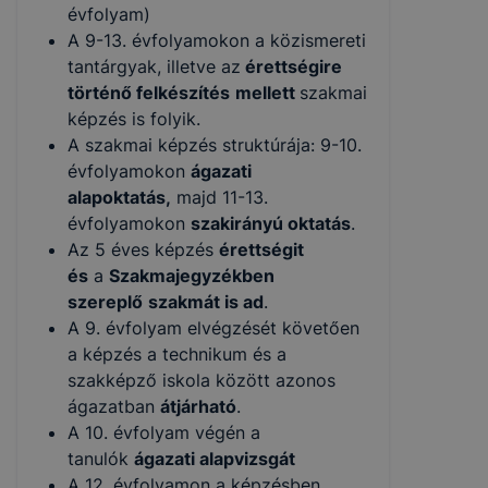
évfolyam)
A 9-13. évfolyamokon a közismereti
tantárgyak, illetve az
érettségire
történő felkészítés
mellett
szakmai
képzés is folyik.
A szakmai képzés struktúrája: 9-10.
évfolyamokon
ágazati
alapoktatás,
majd 11-13.
évfolyamokon
szakirányú oktatás
.
Az 5 éves képzés
érettségit
és
a
Szakmajegyzékben
szereplő
szakmát is ad
.
A 9. évfolyam elvégzését követően
a képzés a technikum és a
szakképző iskola között azonos
ágazatban
átjárható
.
A 10. évfolyam végén a
tanulók
ágazati alapvizsgát
A 12. évfolyamon a képzésben