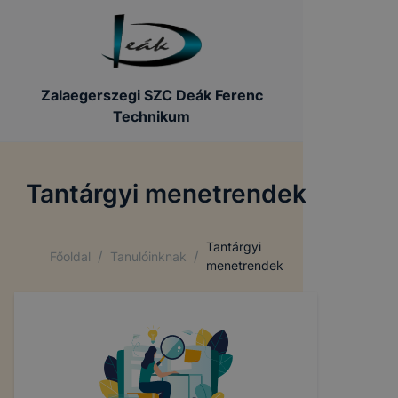
Zalaegerszegi SZC Deák Ferenc
Technikum
Tantárgyi menetrendek
Tantárgyi
/
/
Főoldal
Tanulóinknak
menetrendek