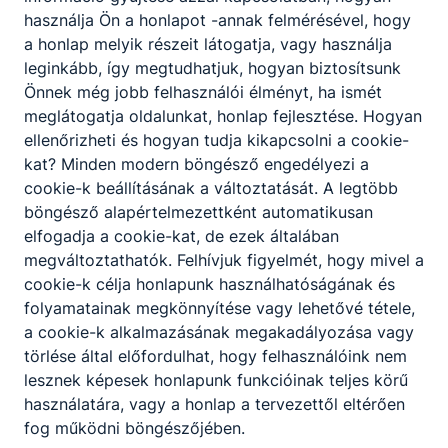
használja Ön a honlapot -annak felmérésével, hogy
a honlap melyik részeit látogatja, vagy használja
leginkább, így megtudhatjuk, hogyan biztosítsunk
Önnek még jobb felhasználói élményt, ha ismét
meglátogatja oldalunkat, honlap fejlesztése. Hogyan
ellenőrizheti és hogyan tudja kikapcsolni a cookie-
kat? Minden modern böngésző engedélyezi a
cookie-k beállításának a változtatását. A legtöbb
böngésző alapértelmezettként automatikusan
elfogadja a cookie-kat, de ezek általában
megváltoztathatók. Felhívjuk figyelmét, hogy mivel a
cookie-k célja honlapunk használhatóságának és
folyamatainak megkönnyítése vagy lehetővé tétele,
a cookie-k alkalmazásának megakadályozása vagy
törlése által előfordulhat, hogy felhasználóink nem
lesznek képesek honlapunk funkcióinak teljes körű
használatára, vagy a honlap a tervezettől eltérően
fog működni böngészőjében.