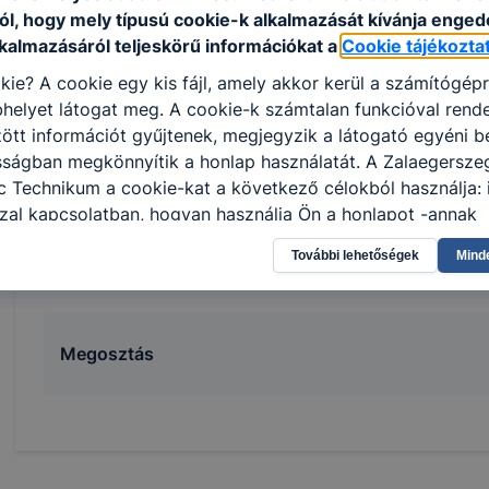
ól, hogy mely típusú cookie-k alkalmazását kívánja enged
A SZAKKÉPZETTSÉGGEL RENDELKEZŐ
lkalmazásáról teljeskörű információkat a
Cookie tájékozta
együttműködik a gyermekek gondozásában, ne
kie? A cookie egy kis fájl, amely akkor kerül a számítógép
fejlesztésében résztvevő szakemberekkel és a
helyet látogat meg. A cookie-k számtalan funkcióval rend
közreműködik foglalkozások, tanórai és tanórá
tt információt gyűjtenek, megjegyzik a látogató egyéni beá
programok előkészítésében, szervezésében és
sságban megkönnyítik a honlap használatát. A Zalaegersze
felügyeli, kíséri a tanulókat vagy csoportokat
 Technikum a cookie-kat a következő célokból használja: 
segíti a család és az intézmény kapcsolattartás
zal kapcsolatban, hogyan használja Ön a honlapot -annak
gyermekprogramokban közreműködik, felügyelet
l, hogy a honlap melyik részeit látogatja, vagy használja l
napközi stb.)
További lehetőségek
Mind
atjuk, hogyan biztosítsunk Önnek még jobb felhasználói é
togatja oldalunkat, honlap fejlesztése. Hogyan ellenőrizhe
pcsolni a cookie-kat? Minden modern böngésző engedélyezi
ak a változtatását. A legtöbb böngésző alapértelmezettkén
Megosztás
an elfogadja a cookie-kat, de ezek általában megváltozta
igyelmét, hogy mivel a cookie-k célja honlapunk használha
nak megkönnyítése vagy lehetővé tétele, a cookie-k alkal
zása vagy törlése által előfordulhat, hogy felhasználóink
esek honlapunk funkcióinak teljes körű használatára, vagy