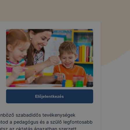
Előjelentkezés
ülönböző szabadidős tevékenységek
tod a pedagógus és a szülő legfontosabb
tsz az oktatás ágazatban szerzett