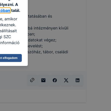
élyezni. A
tóban
talál.
velésében, oktatásában és
re, amikor
 szülőkkel;
elkeznek.
n kívüli, továbbá intézményen kívüli
llításait
 lebonyolításában;
gi SZC
, gondozási feladatokat végez;
információ
át, a családi nevelést;
et lát el (játszóház, tábor, családi
eginkább,
et elfogadom
lményt, ha
ti és hogyan
 a cookie-k
t
thatók.
tóságának és
mazásának
 nem
 a honlap a