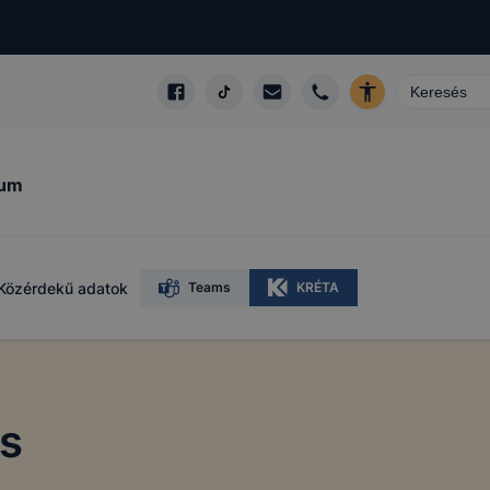
kum
Közérdekű adatok
Teams
KRÉTA
ns