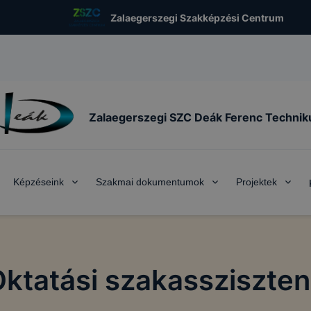
Zalaegerszegi Szakképzési Centrum
Zalaegerszegi SZC Deák Ferenc Techni
Képzéseink
Szakmai dokumentumok
Projektek
ktatási szakassziszte