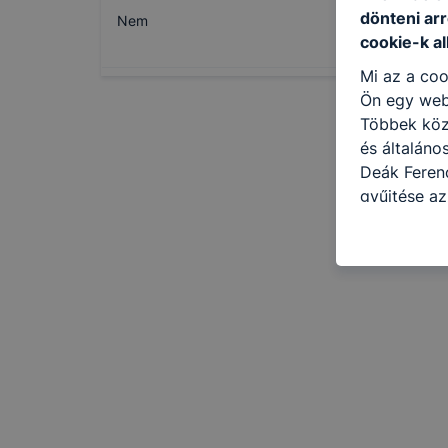
dönteni arr
Nem
cookie-k a
Mi az a coo
Ön egy web
Többek közö
és általáno
Deák Ferenc
gyűjtése az
felméréséve
így megtudh
ismét meglá
tudja kika
beállításán
automatikus
Felhívjuk f
folyamatai
megakadályo
lesznek kép