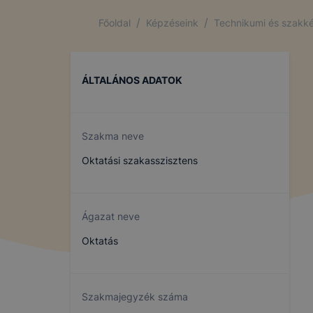
/
/
Főoldal
Képzéseink
Technikumi és szakké
ÁLTALÁNOS ADATOK
Szakma neve
Oktatási szakasszisztens
Ágazat neve
Oktatás
Szakmajegyzék száma