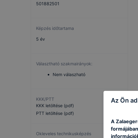
501882501
Képzés időtartama
5 év
Választható szakmairányok:
Nem válaszható
KKK/PTT
Az Ön ad
KKK letöltése (pdf)
PTT letöltése (pdf)
A Zalaeger
formájában
Okleveles technikusképzés
információ