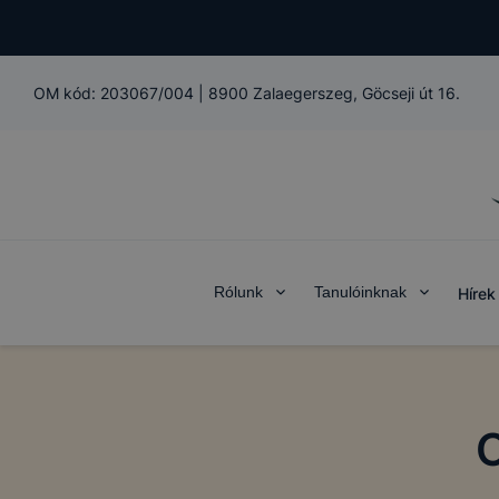
OM kód:
203067/004
|
8900 Zalaegerszeg, Göcseji út 16.
Rólunk
Tanulóinknak
Hírek
O