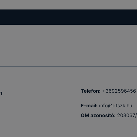
Telefon:
+3692596456
m
E-mail:
info@dfszk.hu
OM azonosító:
203067