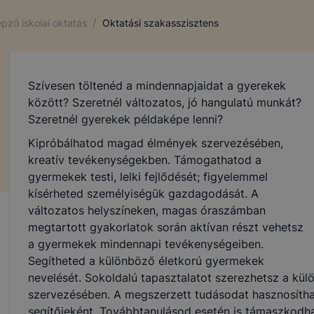
/
pző iskolai oktatás
Oktatási szakasszisztens
Szívesen töltenéd a mindennapjaidat a gyerekek
között? Szeretnél változatos, jó hangulatú munkát?
Szeretnél gyerekek példaképe lenni?
Kipróbálhatod magad élmények szervezésében,
kreatív tevékenységekben. Támogathatod a
gyermekek testi, lelki fejlődését; figyelemmel
kísérheted személyiségük gazdagodását. A
változatos helyszíneken, magas óraszámban
megtartott gyakorlatok során aktívan részt vehetsz
a gyermekek mindennapi tevékenységeiben.
Segítheted a különböző életkorú gyermekek
nevelését. Sokoldalú tapasztalatot szerezhetsz a k
szervezésében. A megszerzett tudásodat hasznosítha
segítőjeként. Továbbtanulásod esetén is támaszkodha