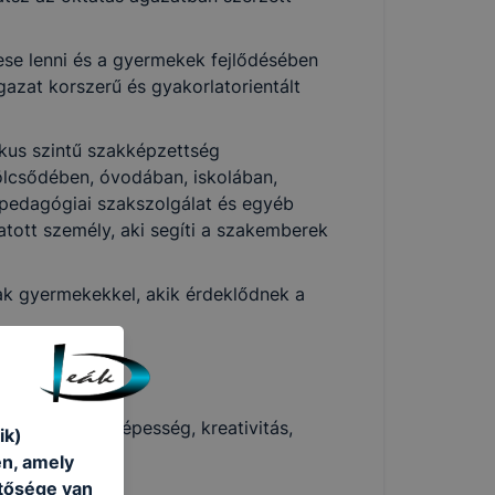
zese lenni és a gyermekek fejlődésében
gazat korszerű és gyakorlatorientált
ikus szintű szakképzettség
ölcsődében, óvodában, iskolában,
 pedagógiai szakszolgálat és egyéb
tott személy, aki segíti a szakemberek
ak gyermekekkel, akik érdeklődnek a
lkalmazkodó képesség, kreativitás,
ik)
én, amely
etősége van